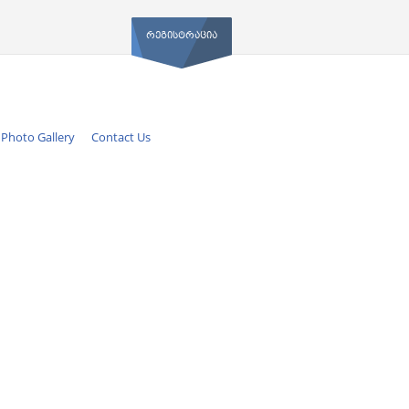
ᲠᲔᲒᲘᲡᲢᲠᲐᲪᲘᲐ
Photo Gallery
Contact Us